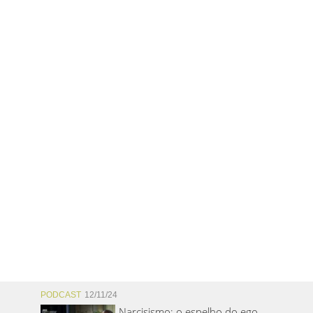
PODCAST
12/11/24
Narcisismo: o espelho do ego