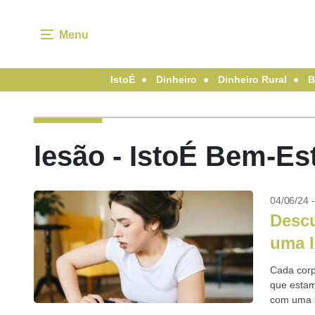
Menu
IstoÉ
Dinheiro
Dinheiro Rural
B
lesão - IstoÉ Bem-Es
04/06/24 
Descu
uma 
Cada corp
que estam
com uma l
seus...