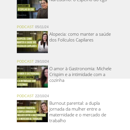
PODCAST
05/11/24
Alopecia: como manter a saúde
dos Folículos Capilares
PODCAST
29/10/24
O amor à Gastronomia: Michele
Crispim e a intimidade com a
cozinha
PODCAST
22/10/24
Burnout parental: a dupla
jornada da mulher entre a
maternidade e o mercado de
trabalho