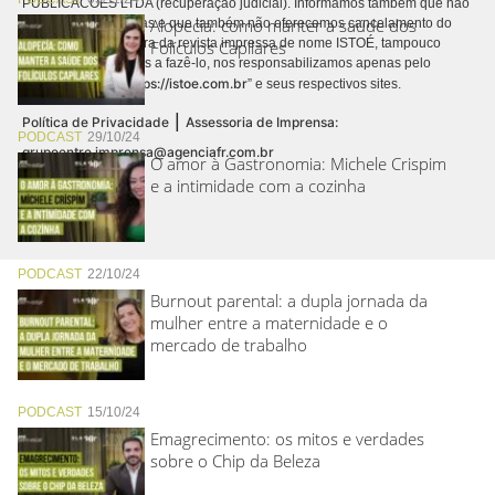
PUBLICACÕES LTDA (recuperação judicial). Informamos também que não
Alopecia: como manter a saúde dos
realizamos cobranças e que também não oferecemos cancelamento do
contrato de assinatura da revista impressa de nome ISTOÉ, tampouco
Folículos Capilares
autorizamos terceiros a fazê-lo, nos responsabilizamos apenas pelo
https://istoe.com.br
conteúdo digital “
” e seus respectivos sites.
|
Política de Privacidade
Assessoria de Imprensa:
PODCAST
29/10/24
grupoentre.imprensa@agenciafr.com.br
O amor à Gastronomia: Michele Crispim
e a intimidade com a cozinha
PODCAST
22/10/24
Burnout parental: a dupla jornada da
mulher entre a maternidade e o
mercado de trabalho
PODCAST
15/10/24
Emagrecimento: os mitos e verdades
sobre o Chip da Beleza