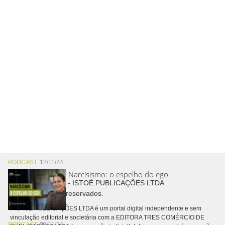
PODCAST
12/11/24
Narcisismo: o espelho do ego
Copyright © 2026 - ISTOÉ PUBLICAÇÕES LTDA
Todos os direitos reservados.
A ISTOÉ PUBLICAÇÕES LTDA é um portal digital independente e sem
vinculação editorial e societária com a EDITORA TRES COMÉRCIO DE
PODCAST
05/11/24