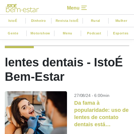
Menu
IstoÉ
Dinheiro
Revista IstoÉ
Rural
Mulher
Gente
Motorshow
Menu
Podcast
Esportes
lentes dentais - IstoÉ
Bem-Estar
27/08/24 - 6:00min
Da fama à
popularidade: uso de
lentes de contato
dentais está
crescendo, mas pode