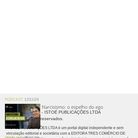
PODCAST
12/11/24
Narcisismo: o espelho do ego
Copyright © 2026 - ISTOÉ PUBLICAÇÕES LTDA
Todos os direitos reservados.
A ISTOÉ PUBLICAÇÕES LTDA é um portal digital independente e sem
vinculação editorial e societária com a EDITORA TRES COMÉRCIO DE
PODCAST
05/11/24