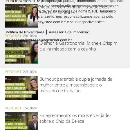
PUBLICACÕES LTDA (recuperação judicial). Informamos também que não
Alopecia: como manter a saúde dos
realizamos cobranças e que também não oferecemos cancelamento do
contrato de assinatura da revista impressa de nome ISTOÉ, tampouco
Folículos Capilares
autorizamos terceiros a fazê-lo, nos responsabilizamos apenas pelo
https://istoe.com.br
conteúdo digital “
” e seus respectivos sites.
|
Política de Privacidade
Assessoria de Imprensa:
PODCAST
29/10/24
grupoentre.imprensa@agenciafr.com.br
O amor à Gastronomia: Michele Crispim
e a intimidade com a cozinha
PODCAST
22/10/24
Burnout parental: a dupla jornada da
mulher entre a maternidade e o
mercado de trabalho
PODCAST
15/10/24
Emagrecimento: os mitos e verdades
sobre o Chip da Beleza