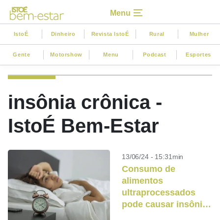
Menu
IstoÉ
Dinheiro
Revista IstoÉ
Rural
Mulher
Gente
Motorshow
Menu
Podcast
Esportes
insônia crônica -
IstoÉ Bem-Estar
13/06/24 - 15:31min
Consumo de
alimentos
ultraprocessados ​​
pode causar insônia,
aponta estudo