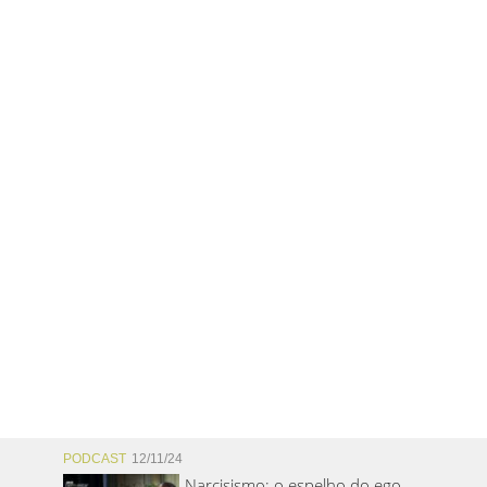
PODCAST
12/11/24
Narcisismo: o espelho do ego