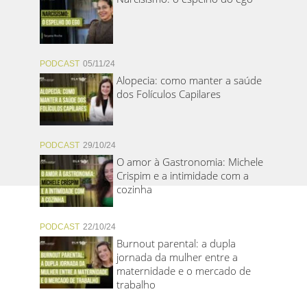
PODCAST
05/11/24
Alopecia: como manter a saúde
dos Folículos Capilares
PODCAST
29/10/24
O amor à Gastronomia: Michele
Crispim e a intimidade com a
cozinha
PODCAST
22/10/24
Burnout parental: a dupla
jornada da mulher entre a
maternidade e o mercado de
trabalho