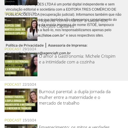
A ISTOÉ PUBLICAÇÕES LTDA é um portal digital independente e sem
vinculação editorial e societária com a EDITORA TRES COMÉRCIO DE
PODCAST
05/11/24
PUBLICACÕES LTDA (recuperação judicial). Informamos também que não
Alopecia: como manter a saúde dos
realizamos cobranças e que também não oferecemos cancelamento do
contrato de assinatura da revista impressa de nome ISTOÉ, tampouco
Folículos Capilares
autorizamos terceiros a fazê-lo, nos responsabilizamos apenas pelo
https://istoe.com.br
conteúdo digital “
” e seus respectivos sites.
|
Política de Privacidade
Assessoria de Imprensa:
PODCAST
29/10/24
grupoentre.imprensa@agenciafr.com.br
O amor à Gastronomia: Michele Crispim
e a intimidade com a cozinha
PODCAST
22/10/24
Burnout parental: a dupla jornada da
mulher entre a maternidade e o
mercado de trabalho
PODCAST
15/10/24
Emagrecimento: os mitos e verdades