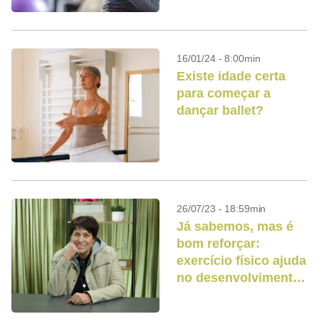
16/01/24 - 8:00min
Existe idade certa
para começar a
dançar ballet?
26/07/23 - 18:59min
Já sabemos, mas é
bom reforçar:
exercício físico ajuda
no desenvolvimento
do lado
psicosocioafetivo