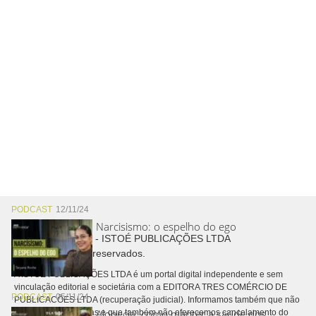
PODCAST
12/11/24
Narcisismo: o espelho do ego
Copyright © 2026 - ISTOÉ PUBLICAÇÕES LTDA
Todos os direitos reservados.
A ISTOÉ PUBLICAÇÕES LTDA é um portal digital independente e sem
vinculação editorial e societária com a EDITORA TRES COMÉRCIO DE
PODCAST
05/11/24
PUBLICACÕES LTDA (recuperação judicial). Informamos também que não
Alopecia: como manter a saúde dos
realizamos cobranças e que também não oferecemos cancelamento do