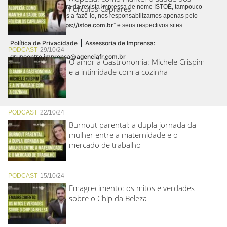
contrato de assinatura da revista impressa de nome ISTOÉ, tampouco
Folículos Capilares
autorizamos terceiros a fazê-lo, nos responsabilizamos apenas pelo
https://istoe.com.br
conteúdo digital “
” e seus respectivos sites.
|
Política de Privacidade
Assessoria de Imprensa:
PODCAST
29/10/24
grupoentre.imprensa@agenciafr.com.br
O amor à Gastronomia: Michele Crispim
e a intimidade com a cozinha
PODCAST
22/10/24
Burnout parental: a dupla jornada da
mulher entre a maternidade e o
mercado de trabalho
PODCAST
15/10/24
Emagrecimento: os mitos e verdades
sobre o Chip da Beleza