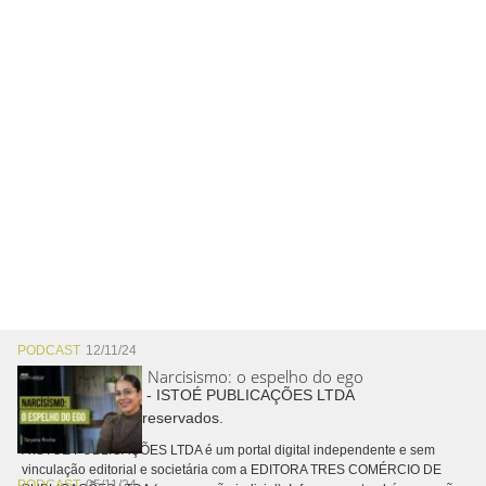
PODCAST
12/11/24
Narcisismo: o espelho do ego
Copyright © 2026 - ISTOÉ PUBLICAÇÕES LTDA
Todos os direitos reservados.
A ISTOÉ PUBLICAÇÕES LTDA é um portal digital independente e sem
vinculação editorial e societária com a EDITORA TRES COMÉRCIO DE
PODCAST
05/11/24