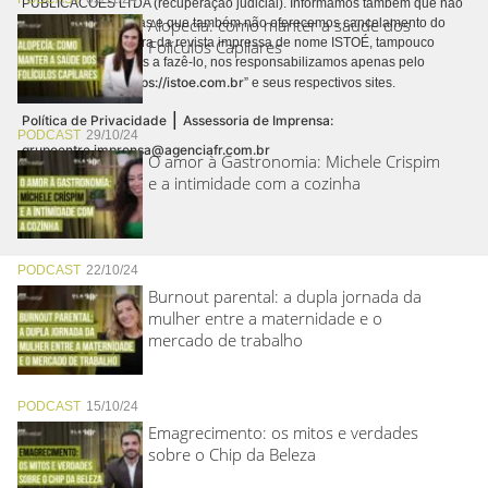
PUBLICACÕES LTDA (recuperação judicial). Informamos também que não
Alopecia: como manter a saúde dos
realizamos cobranças e que também não oferecemos cancelamento do
contrato de assinatura da revista impressa de nome ISTOÉ, tampouco
Folículos Capilares
autorizamos terceiros a fazê-lo, nos responsabilizamos apenas pelo
https://istoe.com.br
conteúdo digital “
” e seus respectivos sites.
|
Política de Privacidade
Assessoria de Imprensa:
PODCAST
29/10/24
grupoentre.imprensa@agenciafr.com.br
O amor à Gastronomia: Michele Crispim
e a intimidade com a cozinha
PODCAST
22/10/24
Burnout parental: a dupla jornada da
mulher entre a maternidade e o
mercado de trabalho
PODCAST
15/10/24
Emagrecimento: os mitos e verdades
sobre o Chip da Beleza