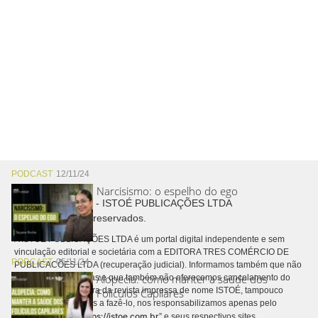
PODCAST
12/11/24
Narcisismo: o espelho do ego
Copyright © 2026 - ISTOÉ PUBLICAÇÕES LTDA
Todos os direitos reservados.
A ISTOÉ PUBLICAÇÕES LTDA é um portal digital independente e sem
vinculação editorial e societária com a EDITORA TRES COMÉRCIO DE
PODCAST
05/11/24
PUBLICACÕES LTDA (recuperação judicial). Informamos também que não
Alopecia: como manter a saúde dos
realizamos cobranças e que também não oferecemos cancelamento do
contrato de assinatura da revista impressa de nome ISTOÉ, tampouco
Folículos Capilares
autorizamos terceiros a fazê-lo, nos responsabilizamos apenas pelo
https://istoe.com.br
conteúdo digital “
” e seus respectivos sites.