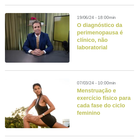
19/06/24 - 18:00min
O diagnóstico da
perimenopausa é
clínico, não
laboratorial
07/03/24 - 10:00min
Menstruação e
exercício físico para
cada fase do ciclo
feminino