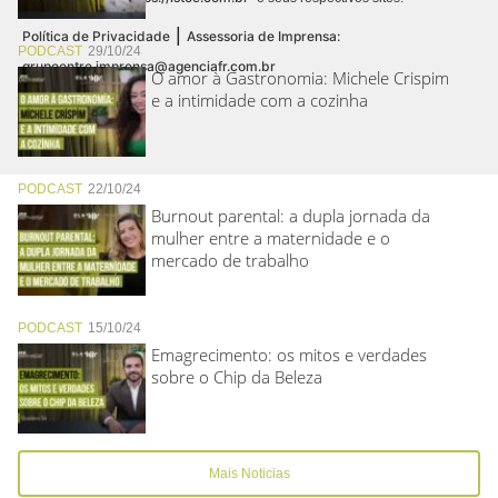
|
Política de Privacidade
Assessoria de Imprensa:
PODCAST
29/10/24
grupoentre.imprensa@agenciafr.com.br
O amor à Gastronomia: Michele Crispim
e a intimidade com a cozinha
PODCAST
22/10/24
Burnout parental: a dupla jornada da
mulher entre a maternidade e o
mercado de trabalho
PODCAST
15/10/24
Emagrecimento: os mitos e verdades
sobre o Chip da Beleza
Mais Noticias