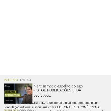
PODCAST
12/11/24
Narcisismo: o espelho do ego
Copyright © 2026 - ISTOÉ PUBLICAÇÕES LTDA
Todos os direitos reservados.
A ISTOÉ PUBLICAÇÕES LTDA é um portal digital independente e sem
vinculação editorial e societária com a EDITORA TRES COMÉRCIO DE
PODCAST
05/11/24