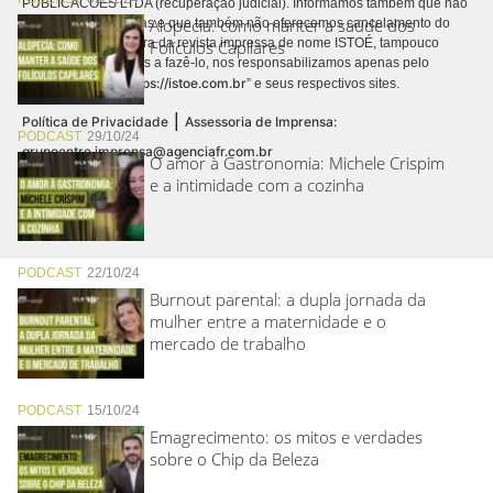
PUBLICACÕES LTDA (recuperação judicial). Informamos também que não
Alopecia: como manter a saúde dos
realizamos cobranças e que também não oferecemos cancelamento do
contrato de assinatura da revista impressa de nome ISTOÉ, tampouco
Folículos Capilares
autorizamos terceiros a fazê-lo, nos responsabilizamos apenas pelo
https://istoe.com.br
conteúdo digital “
” e seus respectivos sites.
|
Política de Privacidade
Assessoria de Imprensa:
PODCAST
29/10/24
grupoentre.imprensa@agenciafr.com.br
O amor à Gastronomia: Michele Crispim
e a intimidade com a cozinha
PODCAST
22/10/24
Burnout parental: a dupla jornada da
mulher entre a maternidade e o
mercado de trabalho
PODCAST
15/10/24
Emagrecimento: os mitos e verdades
sobre o Chip da Beleza