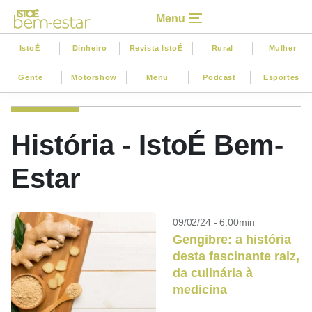
Menu
IstoÉ
Dinheiro
Revista IstoÉ
Rural
Mulher
Gente
Motorshow
Menu
Podcast
Esportes
História - IstoÉ Bem-
Estar
09/02/24 - 6:00min
Gengibre: a história
desta fascinante raiz,
da culinária à
medicina