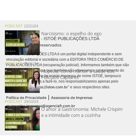
PODCAST
12/11/24
Narcisismo: o espelho do ego
Copyright © 2026 - ISTOÉ PUBLICAÇÕES LTDA
Todos os direitos reservados.
A ISTOÉ PUBLICAÇÕES LTDA é um portal digital independente e sem
vinculação editorial e societária com a EDITORA TRES COMÉRCIO DE
PODCAST
05/11/24
PUBLICACÕES LTDA (recuperação judicial). Informamos também que não
Alopecia: como manter a saúde dos
realizamos cobranças e que também não oferecemos cancelamento do
contrato de assinatura da revista impressa de nome ISTOÉ, tampouco
Folículos Capilares
autorizamos terceiros a fazê-lo, nos responsabilizamos apenas pelo
https://istoe.com.br
conteúdo digital “
” e seus respectivos sites.
|
Política de Privacidade
Assessoria de Imprensa:
PODCAST
29/10/24
grupoentre.imprensa@agenciafr.com.br
O amor à Gastronomia: Michele Crispim
e a intimidade com a cozinha