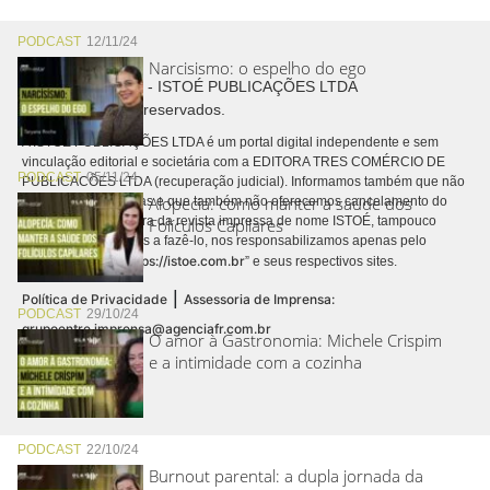
PODCAST
12/11/24
Narcisismo: o espelho do ego
Copyright © 2026 - ISTOÉ PUBLICAÇÕES LTDA
Todos os direitos reservados.
A ISTOÉ PUBLICAÇÕES LTDA é um portal digital independente e sem
vinculação editorial e societária com a EDITORA TRES COMÉRCIO DE
PODCAST
05/11/24
PUBLICACÕES LTDA (recuperação judicial). Informamos também que não
Alopecia: como manter a saúde dos
realizamos cobranças e que também não oferecemos cancelamento do
contrato de assinatura da revista impressa de nome ISTOÉ, tampouco
Folículos Capilares
autorizamos terceiros a fazê-lo, nos responsabilizamos apenas pelo
https://istoe.com.br
conteúdo digital “
” e seus respectivos sites.
|
Política de Privacidade
Assessoria de Imprensa:
PODCAST
29/10/24
grupoentre.imprensa@agenciafr.com.br
O amor à Gastronomia: Michele Crispim
e a intimidade com a cozinha
PODCAST
22/10/24
Burnout parental: a dupla jornada da