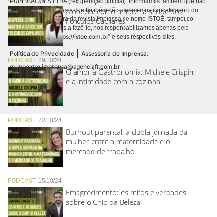
PUBLICACÕES LTDA (recuperação judicial). Informamos também que não
Alopecia: como manter a saúde dos
realizamos cobranças e que também não oferecemos cancelamento do
contrato de assinatura da revista impressa de nome ISTOÉ, tampouco
Folículos Capilares
autorizamos terceiros a fazê-lo, nos responsabilizamos apenas pelo
https://istoe.com.br
conteúdo digital “
” e seus respectivos sites.
|
Política de Privacidade
Assessoria de Imprensa:
PODCAST
29/10/24
grupoentre.imprensa@agenciafr.com.br
O amor à Gastronomia: Michele Crispim
e a intimidade com a cozinha
PODCAST
22/10/24
Burnout parental: a dupla jornada da
mulher entre a maternidade e o
mercado de trabalho
PODCAST
15/10/24
Emagrecimento: os mitos e verdades
sobre o Chip da Beleza