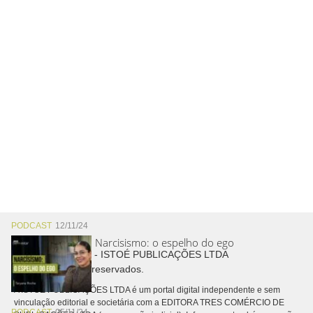
PODCAST
12/11/24
Narcisismo: o espelho do ego
Copyright © 2026 - ISTOÉ PUBLICAÇÕES LTDA
Todos os direitos reservados.
A ISTOÉ PUBLICAÇÕES LTDA é um portal digital independente e sem
vinculação editorial e societária com a EDITORA TRES COMÉRCIO DE
PODCAST
05/11/24