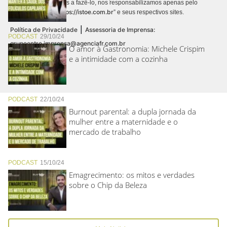
autorizamos terceiros a fazê-lo, nos responsabilizamos apenas pelo
https://istoe.com.br
conteúdo digital “
” e seus respectivos sites.
|
Política de Privacidade
Assessoria de Imprensa:
PODCAST
29/10/24
grupoentre.imprensa@agenciafr.com.br
O amor à Gastronomia: Michele Crispim
e a intimidade com a cozinha
PODCAST
22/10/24
Burnout parental: a dupla jornada da
mulher entre a maternidade e o
mercado de trabalho
PODCAST
15/10/24
Emagrecimento: os mitos e verdades
sobre o Chip da Beleza