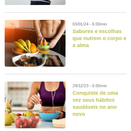
03/01/24 - 6:00min
Sabores e escolhas
que nutrem o corpo e
a alma
29/12/23 - 6:00min
Conquiste de uma
vez seus hábitos
saudáveis no ano
novo