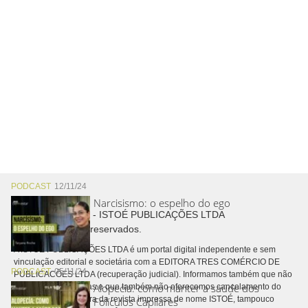
PODCAST
12/11/24
Narcisismo: o espelho do ego
Copyright © 2026 - ISTOÉ PUBLICAÇÕES LTDA
Todos os direitos reservados.
A ISTOÉ PUBLICAÇÕES LTDA é um portal digital independente e sem
vinculação editorial e societária com a EDITORA TRES COMÉRCIO DE
PODCAST
05/11/24
PUBLICACÕES LTDA (recuperação judicial). Informamos também que não
Alopecia: como manter a saúde dos
realizamos cobranças e que também não oferecemos cancelamento do
contrato de assinatura da revista impressa de nome ISTOÉ, tampouco
Folículos Capilares