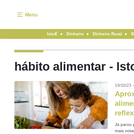
Menu
IstoÉ
Dinheiro
Dinheiro Rural
B
hábito alimentar - I
19/10/23 
Aprox
alime
refle
Já parou 
mais nota