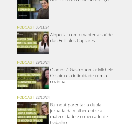
PODCAST
05/11/24
Alopecia: como manter a saúde
dos Folículos Capilares
PODCAST
29/10/24
O amor à Gastronomia: Michele
Crispim e a intimidade com a
cozinha
PODCAST
22/10/24
Burnout parental: a dupla
jornada da mulher entre a
maternidade e o mercado de
trabalho