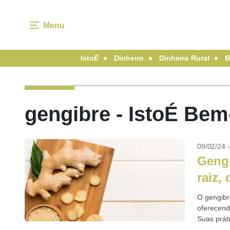
Menu
IstoÉ
Dinheiro
Dinheiro Rural
B
gengibre - IstoÉ Bem
09/02/24 
Gengi
raiz,
O gengibre
oferecend
Suas prát
saúde...