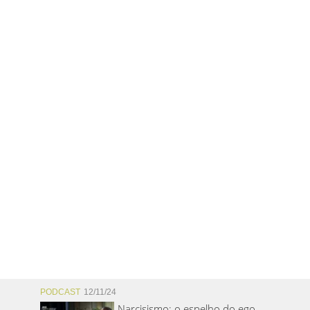
PODCAST
12/11/24
Narcisismo: o espelho do ego