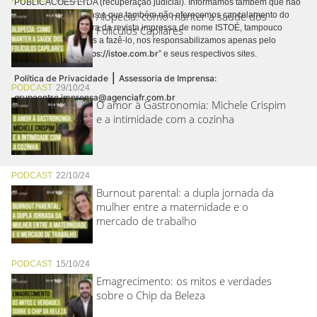
PUBLICACÕES LTDA (recuperação judicial). Informamos também que não
Alopecia: como manter a saúde dos
realizamos cobranças e que também não oferecemos cancelamento do
contrato de assinatura da revista impressa de nome ISTOÉ, tampouco
Folículos Capilares
autorizamos terceiros a fazê-lo, nos responsabilizamos apenas pelo
https://istoe.com.br
conteúdo digital “
” e seus respectivos sites.
|
Política de Privacidade
Assessoria de Imprensa:
PODCAST
29/10/24
grupoentre.imprensa@agenciafr.com.br
O amor à Gastronomia: Michele Crispim
e a intimidade com a cozinha
PODCAST
22/10/24
Burnout parental: a dupla jornada da
mulher entre a maternidade e o
mercado de trabalho
PODCAST
15/10/24
Emagrecimento: os mitos e verdades
sobre o Chip da Beleza