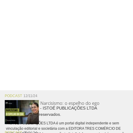
PODCAST
12/11/24
Narcisismo: o espelho do ego
Copyright © 2026 - ISTOÉ PUBLICAÇÕES LTDA
Todos os direitos reservados.
A ISTOÉ PUBLICAÇÕES LTDA é um portal digital independente e sem
vinculação editorial e societária com a EDITORA TRES COMÉRCIO DE
PODCAST
05/11/24