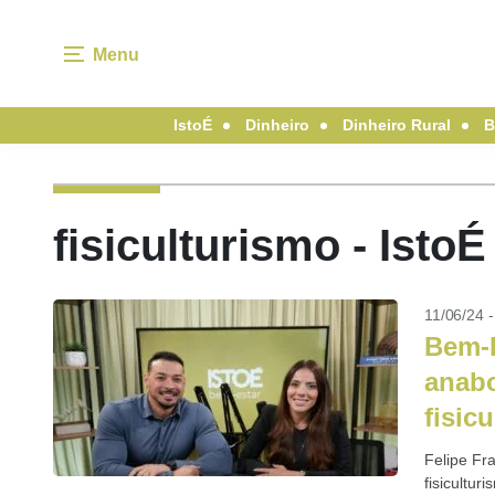
Menu
IstoÉ
Dinheiro
Dinheiro Rural
B
fisiculturismo - Isto
11/06/24 
Bem-E
anabo
fisic
Felipe Fra
fisicultu