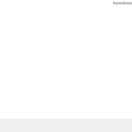
hormônios
esporte e 