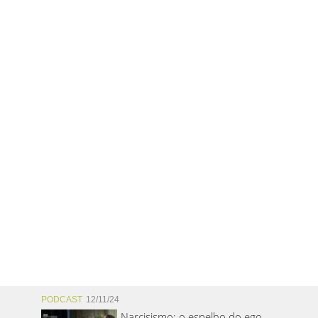
PODCAST
12/11/24
Narcisismo: o espelho do ego