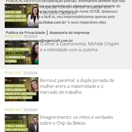
PUBLICACÕES LTDA (recuperação judicial). Informamos também que não
Alopecia: como manter a saúde dos
realizamos cobranças e que também não oferecemos cancelamento do
contrato de assinatura da revista impressa de nome ISTOÉ, tampouco
Folículos Capilares
autorizamos terceiros a fazê-lo, nos responsabilizamos apenas pelo
https://istoe.com.br
conteúdo digital “
” e seus respectivos sites.
|
Política de Privacidade
Assessoria de Imprensa:
PODCAST
29/10/24
grupoentre.imprensa@agenciafr.com.br
O amor à Gastronomia: Michele Crispim
e a intimidade com a cozinha
PODCAST
22/10/24
Burnout parental: a dupla jornada da
mulher entre a maternidade e o
mercado de trabalho
PODCAST
15/10/24
Emagrecimento: os mitos e verdades
sobre o Chip da Beleza