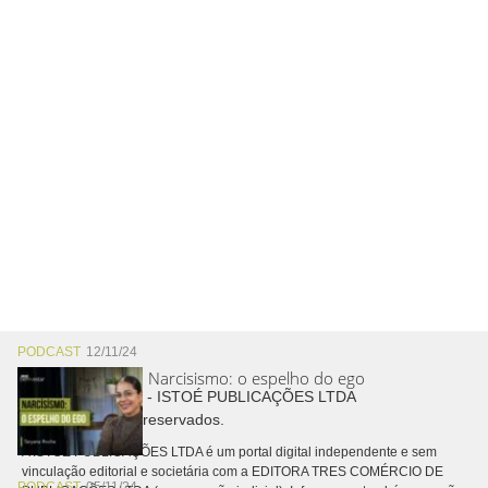
PODCAST
12/11/24
Narcisismo: o espelho do ego
Copyright © 2026 - ISTOÉ PUBLICAÇÕES LTDA
Todos os direitos reservados.
A ISTOÉ PUBLICAÇÕES LTDA é um portal digital independente e sem
vinculação editorial e societária com a EDITORA TRES COMÉRCIO DE
PODCAST
05/11/24