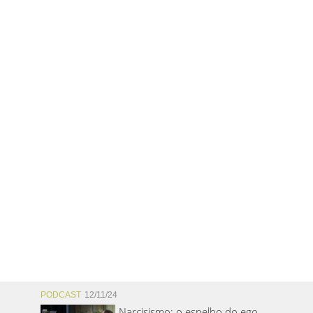
PODCAST
12/11/24
Narcisismo: o espelho do ego