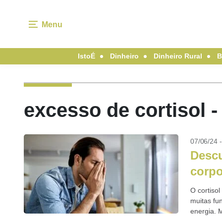
Menu
IstoÉ
Dinheiro
Dinheiro Rural
B
excesso de cortisol 
07/06/24 
Descu
corpo
O cortiso
muitas fu
energia. 
desse...