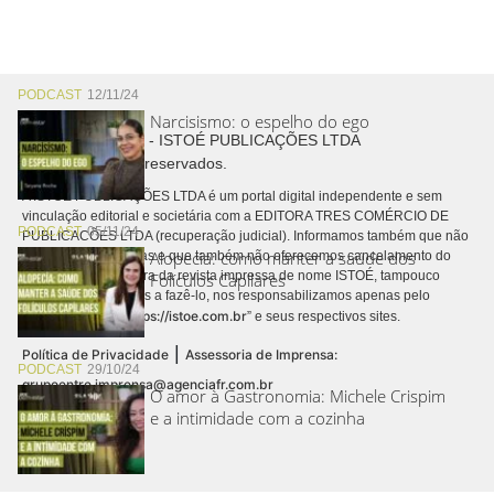
PODCAST
12/11/24
Narcisismo: o espelho do ego
Copyright © 2026 - ISTOÉ PUBLICAÇÕES LTDA
Todos os direitos reservados.
A ISTOÉ PUBLICAÇÕES LTDA é um portal digital independente e sem
vinculação editorial e societária com a EDITORA TRES COMÉRCIO DE
PODCAST
05/11/24
PUBLICACÕES LTDA (recuperação judicial). Informamos também que não
Alopecia: como manter a saúde dos
realizamos cobranças e que também não oferecemos cancelamento do
contrato de assinatura da revista impressa de nome ISTOÉ, tampouco
Folículos Capilares
autorizamos terceiros a fazê-lo, nos responsabilizamos apenas pelo
https://istoe.com.br
conteúdo digital “
” e seus respectivos sites.
|
Política de Privacidade
Assessoria de Imprensa:
PODCAST
29/10/24
grupoentre.imprensa@agenciafr.com.br
O amor à Gastronomia: Michele Crispim
e a intimidade com a cozinha