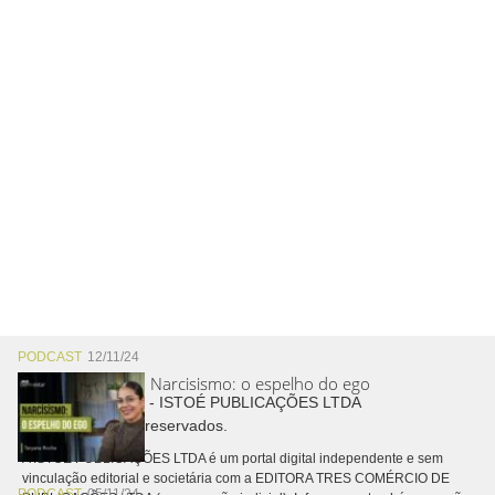
PODCAST
12/11/24
Narcisismo: o espelho do ego
Copyright © 2026 - ISTOÉ PUBLICAÇÕES LTDA
Todos os direitos reservados.
A ISTOÉ PUBLICAÇÕES LTDA é um portal digital independente e sem
vinculação editorial e societária com a EDITORA TRES COMÉRCIO DE
PODCAST
05/11/24