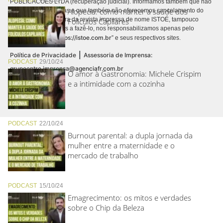
PUBLICACÕES LTDA (recuperação judicial). Informamos também que não
Alopecia: como manter a saúde dos
realizamos cobranças e que também não oferecemos cancelamento do
contrato de assinatura da revista impressa de nome ISTOÉ, tampouco
Folículos Capilares
autorizamos terceiros a fazê-lo, nos responsabilizamos apenas pelo
https://istoe.com.br
conteúdo digital “
” e seus respectivos sites.
|
Política de Privacidade
Assessoria de Imprensa:
PODCAST
29/10/24
grupoentre.imprensa@agenciafr.com.br
O amor à Gastronomia: Michele Crispim
e a intimidade com a cozinha
PODCAST
22/10/24
Burnout parental: a dupla jornada da
mulher entre a maternidade e o
mercado de trabalho
PODCAST
15/10/24
Emagrecimento: os mitos e verdades
sobre o Chip da Beleza