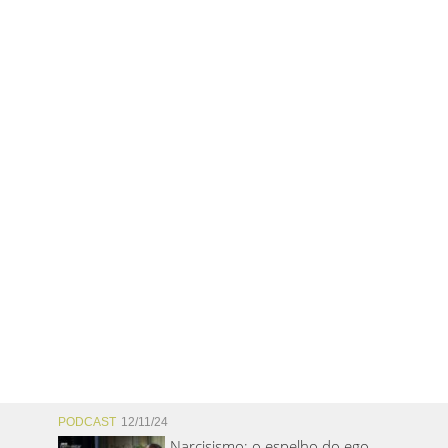
PODCAST
12/11/24
Narcisismo: o espelho do ego