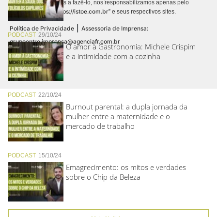
autorizamos terceiros a fazê-lo, nos responsabilizamos apenas pelo
https://istoe.com.br
conteúdo digital “
” e seus respectivos sites.
|
Política de Privacidade
Assessoria de Imprensa:
PODCAST
29/10/24
grupoentre.imprensa@agenciafr.com.br
O amor à Gastronomia: Michele Crispim
e a intimidade com a cozinha
PODCAST
22/10/24
Burnout parental: a dupla jornada da
mulher entre a maternidade e o
mercado de trabalho
PODCAST
15/10/24
Emagrecimento: os mitos e verdades
sobre o Chip da Beleza