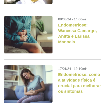
08/03/24 - 14:00min
Endometriose:
Wanessa Camargo,
Anitta e Larissa
Manoela
compartilham suas
experiências com a
doença
17/01/24 - 19:10min
Endometriose: como
a atividade física é
crucial para melhorar
os sintomas