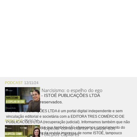
PODCAST
12/11/24
Narcisismo: o espelho do ego
Copyright © 2026 - ISTOÉ PUBLICAÇÕES LTDA
Todos os direitos reservados.
A ISTOÉ PUBLICAÇÕES LTDA é um portal digital independente e sem
vinculação editorial e societária com a EDITORA TRES COMÉRCIO DE
PODCAST
05/11/24
PUBLICACÕES LTDA (recuperação judicial). Informamos também que não
Alopecia: como manter a saúde dos
realizamos cobranças e que também não oferecemos cancelamento do
contrato de assinatura da revista impressa de nome ISTOÉ, tampouco
Folículos Capilares