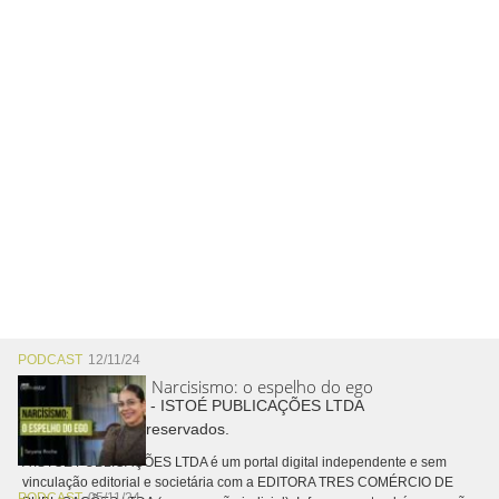
PODCAST
12/11/24
Narcisismo: o espelho do ego
Copyright © 2026 - ISTOÉ PUBLICAÇÕES LTDA
Todos os direitos reservados.
A ISTOÉ PUBLICAÇÕES LTDA é um portal digital independente e sem
vinculação editorial e societária com a EDITORA TRES COMÉRCIO DE
PODCAST
05/11/24