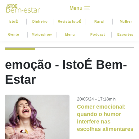
Menu
IstoÉ
Dinheiro
Revista IstoÉ
Rural
Mulher
Gente
Motorshow
Menu
Podcast
Esportes
emoção - IstoÉ Bem-
Estar
20/05/24 - 17:18min
Comer emocional:
quando o humor
interfere nas
escolhas alimentares