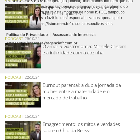
PUBLICACÕES LTDA (recuperação judicial). Informamos também que não
Alopecia: como manter a saúde dos
realizamos cobranças e que também não oferecemos cancelamento do
contrato de assinatura da revista impressa de nome ISTOÉ, tampouco
Folículos Capilares
autorizamos terceiros a fazê-lo, nos responsabilizamos apenas pelo
https://istoe.com.br
conteúdo digital “
” e seus respectivos sites.
|
Política de Privacidade
Assessoria de Imprensa:
PODCAST
29/10/24
grupoentre.imprensa@agenciafr.com.br
O amor à Gastronomia: Michele Crispim
e a intimidade com a cozinha
PODCAST
22/10/24
Burnout parental: a dupla jornada da
mulher entre a maternidade e o
mercado de trabalho
PODCAST
15/10/24
Emagrecimento: os mitos e verdades
sobre o Chip da Beleza