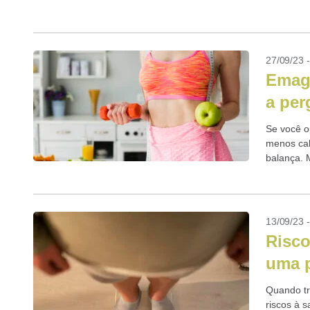
de fato os
27/09/23 
Emagr
a per
Se você o
menos cal
balança. 
13/09/23 
Risco
uma p
Quando tr
riscos à 