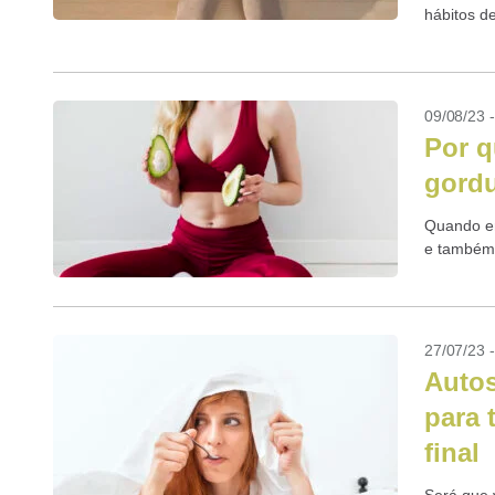
hábitos de
09/08/23 
Por q
gordu
Quando e
e também 
27/07/23 
Autos
para 
final