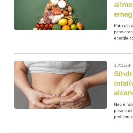
alime
emag
Para alca
peso corpo
energia c
dois eleme
15/11/23 
Síndr
infal
alcan
Não é nov
peso e di
problemas
Entre as r