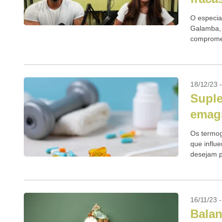
O especia
Galamba, 
compromet
na busca p
18/12/23 
Supl
emag
Os termog
que influ
desejam p
essa funç
16/11/23 
Balan