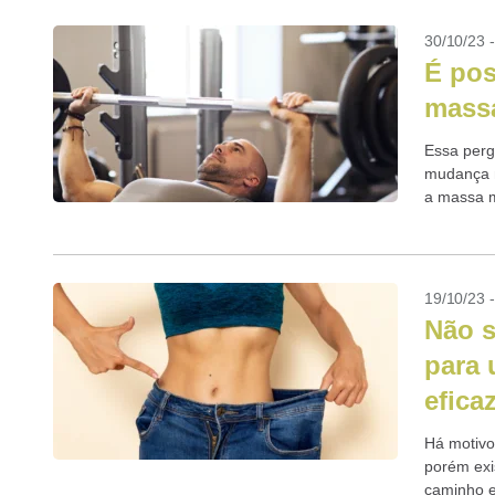
30/10/23 
É pos
mass
Essa perg
mudança n
a massa muscular ao mesmo tempo 
Entenda!
19/10/23 
Não s
para 
efica
Há motivo
porém exi
caminho e