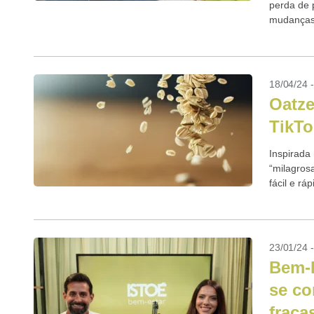
perda de 
mudanças 
18/04/24 
Oatze
TikTo
Inspirada
“milagros
fácil e r
Isso realm
23/01/24 
Bem-E
se co
fraca