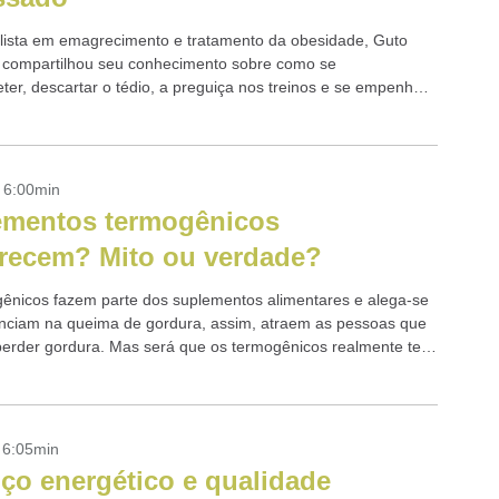
lista em emagrecimento e tratamento da obesidade, Guto
compartilhou seu conhecimento sobre como se
er, descartar o tédio, a preguiça nos treinos e se empenhar
elo prazer a fim de...
- 6:00min
ementos termogênicos
recem? Mito ou verdade?
ênicos fazem parte dos suplementos alimentares e alega-se
enciam na queima de gordura, assim, atraem as pessoas que
erder gordura. Mas será que os termogênicos realmente tem
ão? Bom, primeiramente...
- 6:05min
ço energético e qualidade