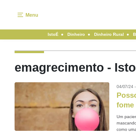
Menu
IstoÉ
Dinheiro
Dinheiro Rural
B
emagrecimento - Ist
04/07/24 
Posso
fome
Um pacien
mascando 
como uma 