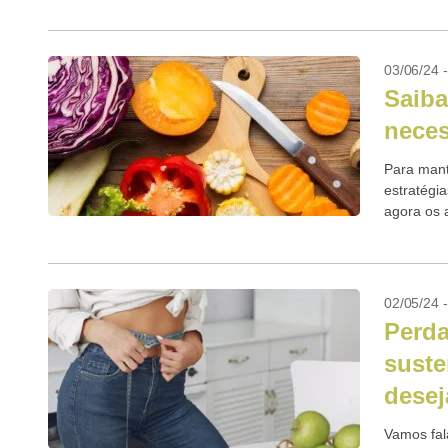
03/06/24 
Saiba
neces
Para mant
estratégi
agora os 
emagreci
02/05/24 
Perda
suste
dese
Vamos fal