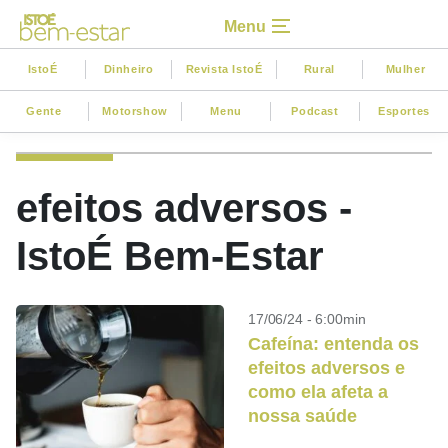
Menu
IstoÉ
Dinheiro
Revista IstoÉ
Rural
Mulher
Gente
Motorshow
Menu
Podcast
Esportes
efeitos adversos -
IstoÉ Bem-Estar
17/06/24 - 6:00min
Cafeína: entenda os
efeitos adversos e
como ela afeta a
nossa saúde