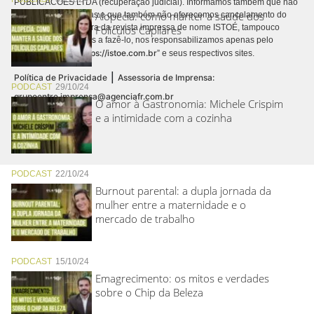
PUBLICACÕES LTDA (recuperação judicial). Informamos também que não
Alopecia: como manter a saúde dos
realizamos cobranças e que também não oferecemos cancelamento do
contrato de assinatura da revista impressa de nome ISTOÉ, tampouco
Folículos Capilares
autorizamos terceiros a fazê-lo, nos responsabilizamos apenas pelo
https://istoe.com.br
conteúdo digital “
” e seus respectivos sites.
|
Política de Privacidade
Assessoria de Imprensa:
PODCAST
29/10/24
grupoentre.imprensa@agenciafr.com.br
O amor à Gastronomia: Michele Crispim
e a intimidade com a cozinha
PODCAST
22/10/24
Burnout parental: a dupla jornada da
mulher entre a maternidade e o
mercado de trabalho
PODCAST
15/10/24
Emagrecimento: os mitos e verdades
sobre o Chip da Beleza