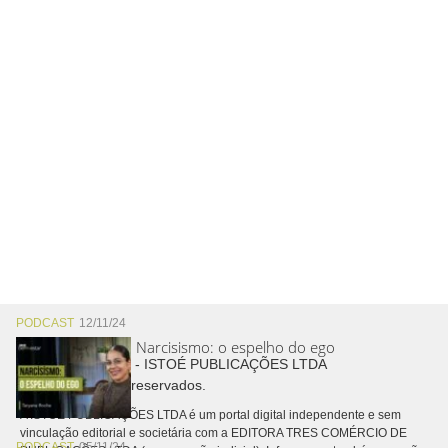
PODCAST
12/11/24
Narcisismo: o espelho do ego
Copyright © 2026 - ISTOÉ PUBLICAÇÕES LTDA
Todos os direitos reservados.
A ISTOÉ PUBLICAÇÕES LTDA é um portal digital independente e sem
vinculação editorial e societária com a EDITORA TRES COMÉRCIO DE
PODCAST
05/11/24