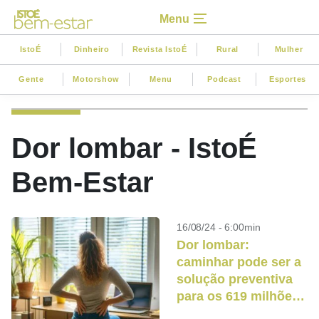
Menu
IstoÉ
Dinheiro
Revista IstoÉ
Rural
Mulher
Gente
Motorshow
Menu
Podcast
Esportes
Dor lombar - IstoÉ
Bem-Estar
16/08/24 - 6:00min
Dor lombar:
caminhar pode ser a
solução preventiva
para os 619 milhões
de afetados no