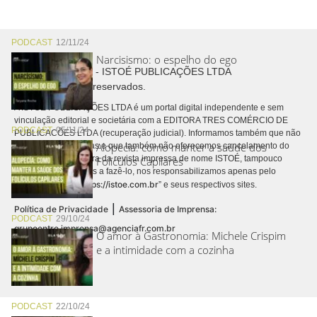
PODCAST
12/11/24
Narcisismo: o espelho do ego
Copyright © 2026 - ISTOÉ PUBLICAÇÕES LTDA
Todos os direitos reservados.
A ISTOÉ PUBLICAÇÕES LTDA é um portal digital independente e sem
vinculação editorial e societária com a EDITORA TRES COMÉRCIO DE
PODCAST
05/11/24
PUBLICACÕES LTDA (recuperação judicial). Informamos também que não
Alopecia: como manter a saúde dos
realizamos cobranças e que também não oferecemos cancelamento do
contrato de assinatura da revista impressa de nome ISTOÉ, tampouco
Folículos Capilares
autorizamos terceiros a fazê-lo, nos responsabilizamos apenas pelo
https://istoe.com.br
conteúdo digital “
” e seus respectivos sites.
|
Política de Privacidade
Assessoria de Imprensa:
PODCAST
29/10/24
grupoentre.imprensa@agenciafr.com.br
O amor à Gastronomia: Michele Crispim
e a intimidade com a cozinha
PODCAST
22/10/24