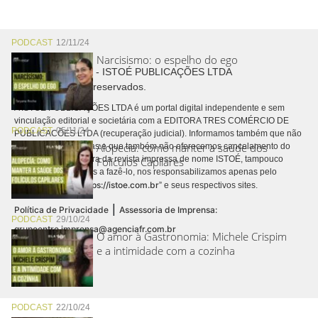
PODCAST
12/11/24
Narcisismo: o espelho do ego
Copyright © 2026 - ISTOÉ PUBLICAÇÕES LTDA
Todos os direitos reservados.
A ISTOÉ PUBLICAÇÕES LTDA é um portal digital independente e sem
vinculação editorial e societária com a EDITORA TRES COMÉRCIO DE
PODCAST
05/11/24
PUBLICACÕES LTDA (recuperação judicial). Informamos também que não
Alopecia: como manter a saúde dos
realizamos cobranças e que também não oferecemos cancelamento do
contrato de assinatura da revista impressa de nome ISTOÉ, tampouco
Folículos Capilares
autorizamos terceiros a fazê-lo, nos responsabilizamos apenas pelo
https://istoe.com.br
conteúdo digital “
” e seus respectivos sites.
|
Política de Privacidade
Assessoria de Imprensa:
PODCAST
29/10/24
grupoentre.imprensa@agenciafr.com.br
O amor à Gastronomia: Michele Crispim
e a intimidade com a cozinha
PODCAST
22/10/24