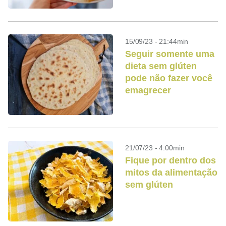
15/09/23 - 21:44min
Seguir somente uma
dieta sem glúten
pode não fazer você
emagrecer
21/07/23 - 4:00min
Fique por dentro dos
mitos da alimentação
sem glúten