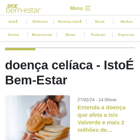
Menu
IstoÉ
Dinheiro
Revista IstoÉ
Rural
Mulher
Gente
Motorshow
Menu
Podcast
Esportes
doença celíaca - IstoÉ
Bem-Estar
27/02/24 - 14:00min
Entenda a doença
que afeta a Isis
Valverde e mais 2
milhões de
Brasileiros