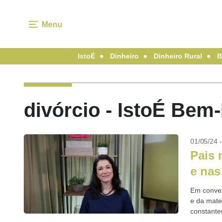
Menu
IstoÉ
Dinheiro
Dinheiro Rural
B
divórcio - IstoÉ Bem
01/05/24 
Pais 
e nas
Em conver
e da mate
constante
mulheres 