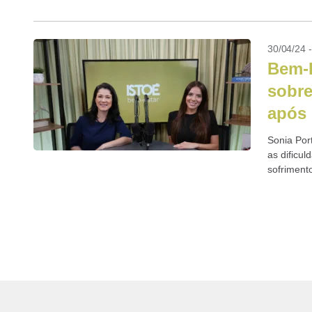
30/04/24 
Bem-E
sobre
após 
Sonia Por
as dificul
sofriment
divorciad