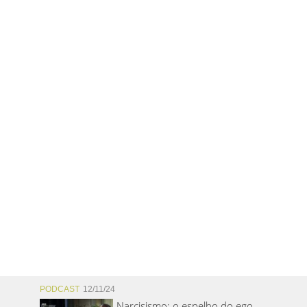
PODCAST
12/11/24
Narcisismo: o espelho do ego