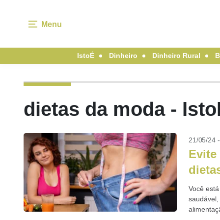
Menu
IstoÉ
Dinheiro
Dinheiro Rural
B
dietas da moda - Ist
21/05/24 
Evite
dieta
Você está
saudável,
alimentaçã