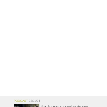
PODCAST
12/11/24
Narcisismo: o espelho do ego