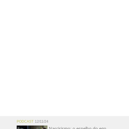
PODCAST
12/11/24
Narcisismo: o espelho do ego