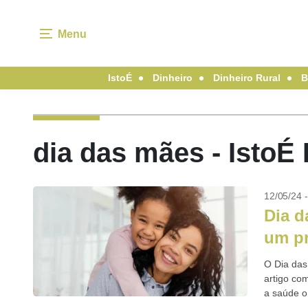
Menu
IstoÉ
Dinheiro
Dinheiro Rural
B
dia das mães - IstoÉ
12/05/24 
Dia d
um pr
O Dia das
artigo co
a saúde o
todos...