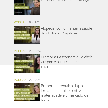
PODCAST
05/11/24
Alopecia: como manter a saúde
dos Folículos Capilares
PODCAST
29/10/24
O amor à Gastronomia: Michele
Crispim e a intimidade com a
cozinha
PODCAST
22/10/24
Burnout parental: a dupla
jornada da mulher entre a
maternidade e o mercado de
trabalho