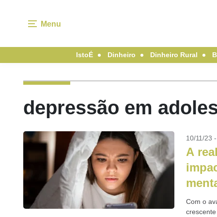
Menu
IstoÉ
Dinheiro
Dinheiro Rural
B
depressão em adoles
10/11/23 
A rea
impac
menta
Com o ava
crescente 