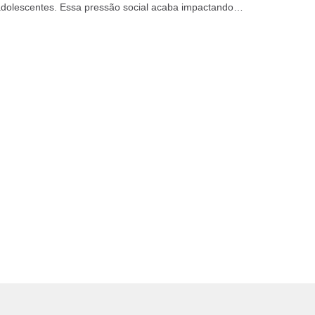
adolescentes. Essa pressão social acaba impactando
ente o bem-estar...