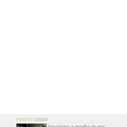
PODCAST
12/11/24
Narcisismo: o espelho do ego