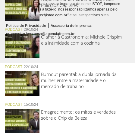
contrato de assinatura da revista impressa de nome ISTOÉ, tampouco
Folículos Capilares
autorizamos terceiros a fazê-lo, nos responsabilizamos apenas pelo
https://istoe.com.br
conteúdo digital “
” e seus respectivos sites.
|
Política de Privacidade
Assessoria de Imprensa:
PODCAST
29/10/24
grupoentre.imprensa@agenciafr.com.br
O amor à Gastronomia: Michele Crispim
e a intimidade com a cozinha
PODCAST
22/10/24
Burnout parental: a dupla jornada da
mulher entre a maternidade e o
mercado de trabalho
PODCAST
15/10/24
Emagrecimento: os mitos e verdades
sobre o Chip da Beleza