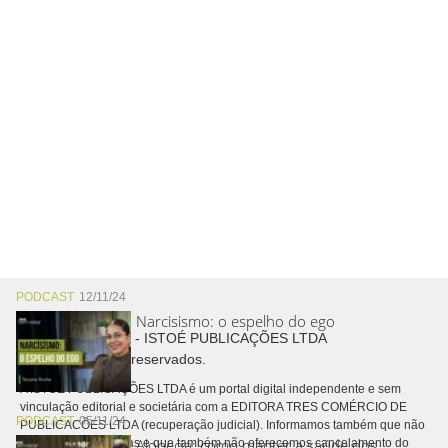
PODCAST
12/11/24
Narcisismo: o espelho do ego
Copyright © 2026 - ISTOÉ PUBLICAÇÕES LTDA
Todos os direitos reservados.
A ISTOÉ PUBLICAÇÕES LTDA é um portal digital independente e sem
vinculação editorial e societária com a EDITORA TRES COMÉRCIO DE
PODCAST
05/11/24
PUBLICACÕES LTDA (recuperação judicial). Informamos também que não
Alopecia: como manter a saúde dos
realizamos cobranças e que também não oferecemos cancelamento do