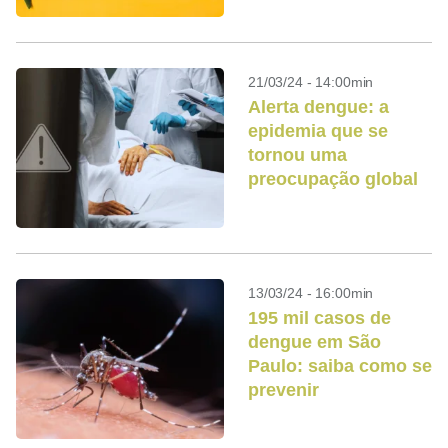
21/03/24 - 14:00min
Alerta dengue: a
epidemia que se
tornou uma
preocupação global
13/03/24 - 16:00min
195 mil casos de
dengue em São
Paulo: saiba como se
prevenir