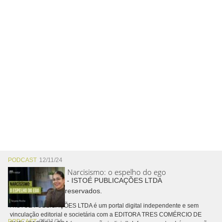
PODCAST
12/11/24
Narcisismo: o espelho do ego
Copyright © 2026 - ISTOÉ PUBLICAÇÕES LTDA
Todos os direitos reservados.
A ISTOÉ PUBLICAÇÕES LTDA é um portal digital independente e sem
vinculação editorial e societária com a EDITORA TRES COMÉRCIO DE
PODCAST
05/11/24