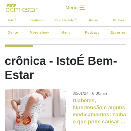
Menu
IstoÉ
Dinheiro
Revista IstoÉ
Rural
Mulher
Gente
Motorshow
Menu
Podcast
Esportes
crônica - IstoÉ Bem-
Estar
30/01/24 - 6:00min
Diabetes,
hipertensão e alguns
medicamentos: saiba
o que pode causar a
doença renal crônica