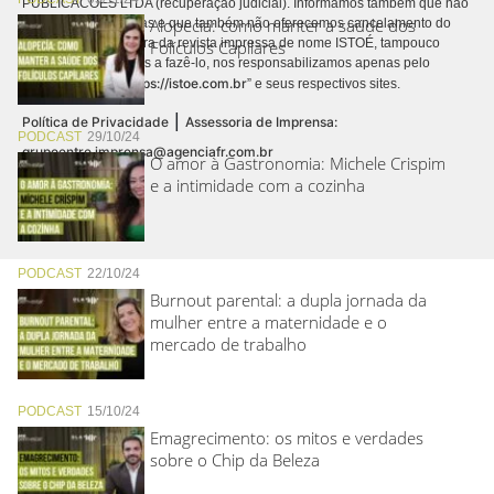
PUBLICACÕES LTDA (recuperação judicial). Informamos também que não
Alopecia: como manter a saúde dos
realizamos cobranças e que também não oferecemos cancelamento do
contrato de assinatura da revista impressa de nome ISTOÉ, tampouco
Folículos Capilares
autorizamos terceiros a fazê-lo, nos responsabilizamos apenas pelo
https://istoe.com.br
conteúdo digital “
” e seus respectivos sites.
|
Política de Privacidade
Assessoria de Imprensa:
PODCAST
29/10/24
grupoentre.imprensa@agenciafr.com.br
O amor à Gastronomia: Michele Crispim
e a intimidade com a cozinha
PODCAST
22/10/24
Burnout parental: a dupla jornada da
mulher entre a maternidade e o
mercado de trabalho
PODCAST
15/10/24
Emagrecimento: os mitos e verdades
sobre o Chip da Beleza