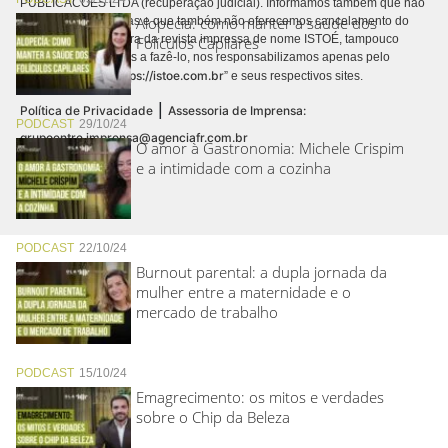
PUBLICACÕES LTDA (recuperação judicial). Informamos também que não
Alopecia: como manter a saúde dos
realizamos cobranças e que também não oferecemos cancelamento do
contrato de assinatura da revista impressa de nome ISTOÉ, tampouco
Folículos Capilares
autorizamos terceiros a fazê-lo, nos responsabilizamos apenas pelo
https://istoe.com.br
conteúdo digital “
” e seus respectivos sites.
|
Política de Privacidade
Assessoria de Imprensa:
PODCAST
29/10/24
grupoentre.imprensa@agenciafr.com.br
O amor à Gastronomia: Michele Crispim
e a intimidade com a cozinha
PODCAST
22/10/24
Burnout parental: a dupla jornada da
mulher entre a maternidade e o
mercado de trabalho
PODCAST
15/10/24
Emagrecimento: os mitos e verdades
sobre o Chip da Beleza