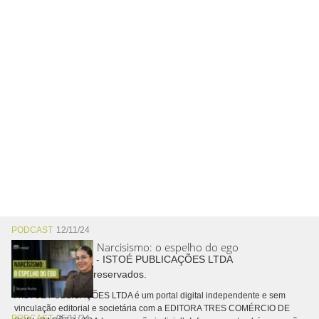
PODCAST
12/11/24
Narcisismo: o espelho do ego
Copyright © 2026 - ISTOÉ PUBLICAÇÕES LTDA
Todos os direitos reservados.
A ISTOÉ PUBLICAÇÕES LTDA é um portal digital independente e sem
vinculação editorial e societária com a EDITORA TRES COMÉRCIO DE
PODCAST
05/11/24