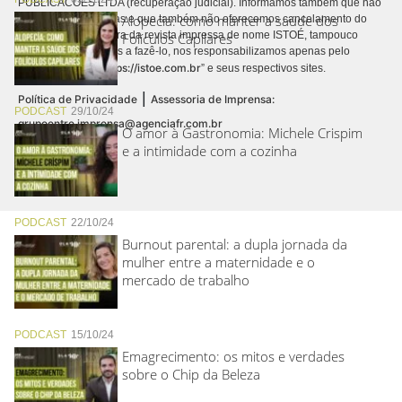
PUBLICACÕES LTDA (recuperação judicial). Informamos também que não
Alopecia: como manter a saúde dos
realizamos cobranças e que também não oferecemos cancelamento do
contrato de assinatura da revista impressa de nome ISTOÉ, tampouco
Folículos Capilares
autorizamos terceiros a fazê-lo, nos responsabilizamos apenas pelo
https://istoe.com.br
conteúdo digital “
” e seus respectivos sites.
|
Política de Privacidade
Assessoria de Imprensa:
PODCAST
29/10/24
grupoentre.imprensa@agenciafr.com.br
O amor à Gastronomia: Michele Crispim
e a intimidade com a cozinha
PODCAST
22/10/24
Burnout parental: a dupla jornada da
mulher entre a maternidade e o
mercado de trabalho
PODCAST
15/10/24
Emagrecimento: os mitos e verdades
sobre o Chip da Beleza