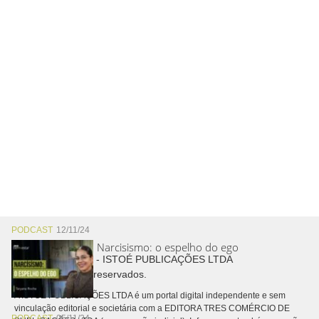
PODCAST
12/11/24
Narcisismo: o espelho do ego
Copyright © 2026 - ISTOÉ PUBLICAÇÕES LTDA
Todos os direitos reservados.
A ISTOÉ PUBLICAÇÕES LTDA é um portal digital independente e sem
vinculação editorial e societária com a EDITORA TRES COMÉRCIO DE
PODCAST
05/11/24