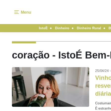
Menu
IstoÉ
Dinheiro
Dinheiro Rural
B
coração - IstoÉ Bem-
25/04/24 
Vinho
resve
diária
Costumamo
É estranh