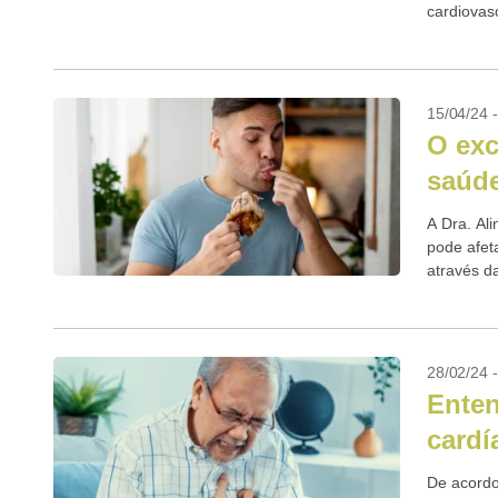
cardiovas
15/04/24 
O exc
saúde
A Dra. Al
pode afet
através d
28/02/24 
Enten
cardí
De acordo