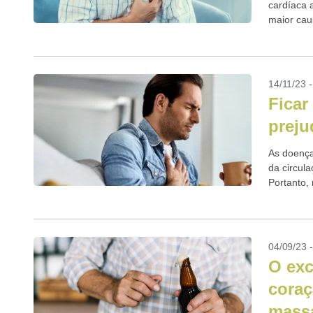
cardíaca a
maior cau
14/11/23 
Ficar
preju
As doença
da circul
Portanto,
do...
04/09/23 
O exc
coraç
mass