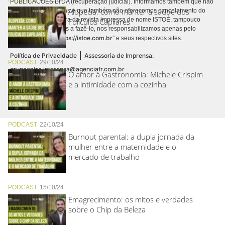
PUBLICACÕES LTDA (recuperação judicial). Informamos também que não
Alopecia: como manter a saúde dos
realizamos cobranças e que também não oferecemos cancelamento do
contrato de assinatura da revista impressa de nome ISTOÉ, tampouco
Folículos Capilares
autorizamos terceiros a fazê-lo, nos responsabilizamos apenas pelo
https://istoe.com.br
conteúdo digital “
” e seus respectivos sites.
|
Política de Privacidade
Assessoria de Imprensa:
PODCAST
29/10/24
grupoentre.imprensa@agenciafr.com.br
O amor à Gastronomia: Michele Crispim
e a intimidade com a cozinha
PODCAST
22/10/24
Burnout parental: a dupla jornada da
mulher entre a maternidade e o
mercado de trabalho
PODCAST
15/10/24
Emagrecimento: os mitos e verdades
sobre o Chip da Beleza