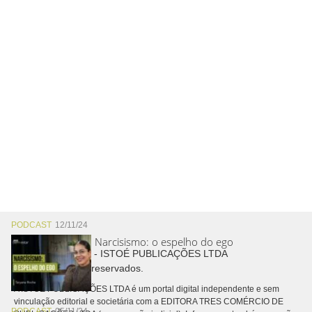
PODCAST
12/11/24
Narcisismo: o espelho do ego
Copyright © 2026 - ISTOÉ PUBLICAÇÕES LTDA
Todos os direitos reservados.
A ISTOÉ PUBLICAÇÕES LTDA é um portal digital independente e sem
vinculação editorial e societária com a EDITORA TRES COMÉRCIO DE
PODCAST
05/11/24