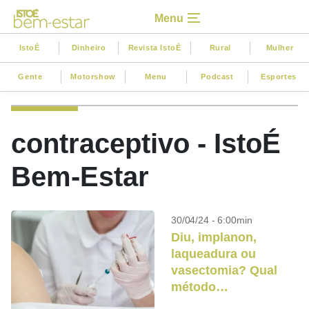
Menu
IstoÉ
Dinheiro
Revista IstoÉ
Rural
Mulher
Gente
Motorshow
Menu
Podcast
Esportes
contraceptivo - IstoÉ
Bem-Estar
30/04/24 - 6:00min
Diu, implanon,
laqueadura ou
vasectomia? Qual
método
contraceptivo é o