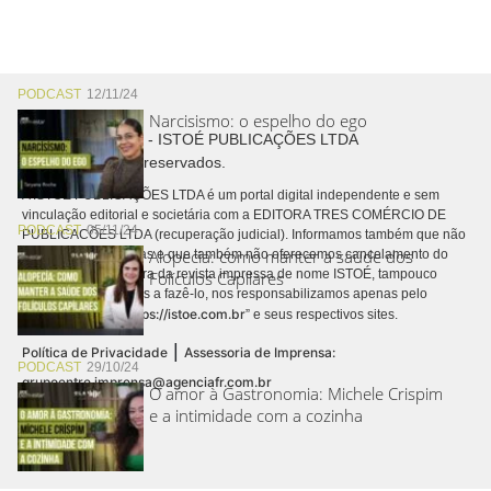
PODCAST
12/11/24
Narcisismo: o espelho do ego
Copyright © 2026 - ISTOÉ PUBLICAÇÕES LTDA
Todos os direitos reservados.
A ISTOÉ PUBLICAÇÕES LTDA é um portal digital independente e sem
vinculação editorial e societária com a EDITORA TRES COMÉRCIO DE
PODCAST
05/11/24
PUBLICACÕES LTDA (recuperação judicial). Informamos também que não
Alopecia: como manter a saúde dos
realizamos cobranças e que também não oferecemos cancelamento do
contrato de assinatura da revista impressa de nome ISTOÉ, tampouco
Folículos Capilares
autorizamos terceiros a fazê-lo, nos responsabilizamos apenas pelo
https://istoe.com.br
conteúdo digital “
” e seus respectivos sites.
|
Política de Privacidade
Assessoria de Imprensa:
PODCAST
29/10/24
grupoentre.imprensa@agenciafr.com.br
O amor à Gastronomia: Michele Crispim
e a intimidade com a cozinha