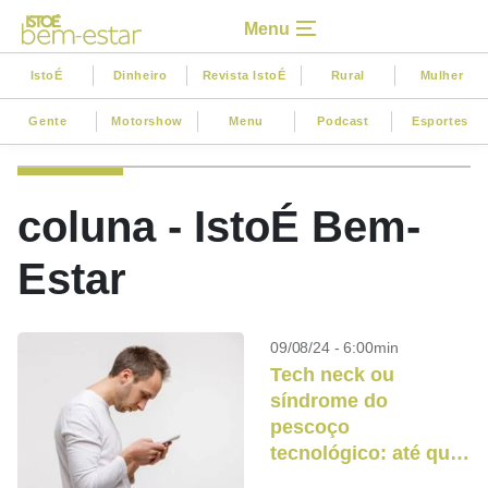
Menu
IstoÉ
Dinheiro
Revista IstoÉ
Rural
Mulher
Gente
Motorshow
Menu
Podcast
Esportes
coluna - IstoÉ Bem-
Estar
09/08/24 - 6:00min
Tech neck ou
síndrome do
pescoço
tecnológico: até que
ponto o uso de telas