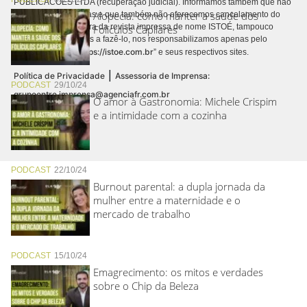
PUBLICACÕES LTDA (recuperação judicial). Informamos também que não
Alopecia: como manter a saúde dos
realizamos cobranças e que também não oferecemos cancelamento do
contrato de assinatura da revista impressa de nome ISTOÉ, tampouco
Folículos Capilares
autorizamos terceiros a fazê-lo, nos responsabilizamos apenas pelo
https://istoe.com.br
conteúdo digital “
” e seus respectivos sites.
|
Política de Privacidade
Assessoria de Imprensa:
PODCAST
29/10/24
grupoentre.imprensa@agenciafr.com.br
O amor à Gastronomia: Michele Crispim
e a intimidade com a cozinha
PODCAST
22/10/24
Burnout parental: a dupla jornada da
mulher entre a maternidade e o
mercado de trabalho
PODCAST
15/10/24
Emagrecimento: os mitos e verdades
sobre o Chip da Beleza