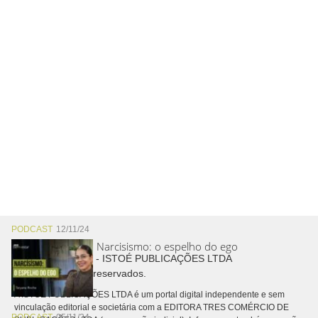
PODCAST
12/11/24
Narcisismo: o espelho do ego
Copyright © 2026 - ISTOÉ PUBLICAÇÕES LTDA
Todos os direitos reservados.
A ISTOÉ PUBLICAÇÕES LTDA é um portal digital independente e sem
vinculação editorial e societária com a EDITORA TRES COMÉRCIO DE
PODCAST
05/11/24