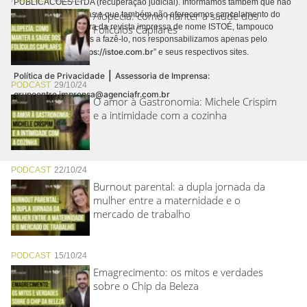
PUBLICACÕES LTDA (recuperação judicial). Informamos também que não
Alopecia: como manter a saúde dos
realizamos cobranças e que também não oferecemos cancelamento do
contrato de assinatura da revista impressa de nome ISTOÉ, tampouco
Folículos Capilares
autorizamos terceiros a fazê-lo, nos responsabilizamos apenas pelo
https://istoe.com.br
conteúdo digital “
” e seus respectivos sites.
|
Política de Privacidade
Assessoria de Imprensa:
PODCAST
29/10/24
grupoentre.imprensa@agenciafr.com.br
O amor à Gastronomia: Michele Crispim
e a intimidade com a cozinha
PODCAST
22/10/24
Burnout parental: a dupla jornada da
mulher entre a maternidade e o
mercado de trabalho
PODCAST
15/10/24
Emagrecimento: os mitos e verdades
sobre o Chip da Beleza