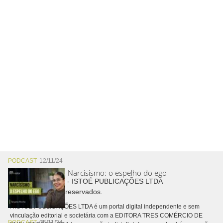
PODCAST
12/11/24
Narcisismo: o espelho do ego
Copyright © 2026 - ISTOÉ PUBLICAÇÕES LTDA
Todos os direitos reservados.
A ISTOÉ PUBLICAÇÕES LTDA é um portal digital independente e sem
vinculação editorial e societária com a EDITORA TRES COMÉRCIO DE
PODCAST
05/11/24