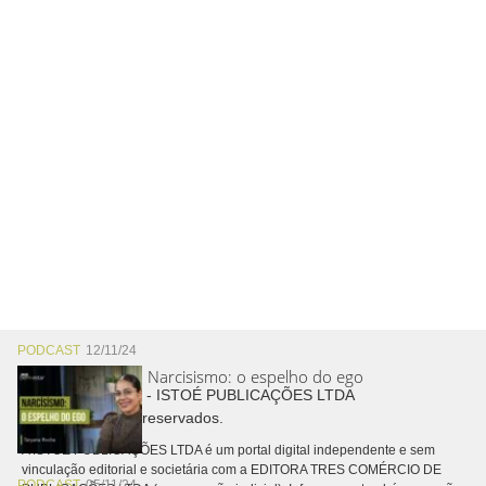
PODCAST
12/11/24
Narcisismo: o espelho do ego
Copyright © 2026 - ISTOÉ PUBLICAÇÕES LTDA
Todos os direitos reservados.
A ISTOÉ PUBLICAÇÕES LTDA é um portal digital independente e sem
vinculação editorial e societária com a EDITORA TRES COMÉRCIO DE
PODCAST
05/11/24