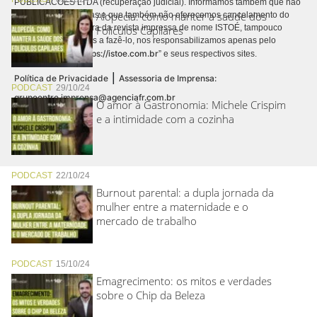
PUBLICACÕES LTDA (recuperação judicial). Informamos também que não
Alopecia: como manter a saúde dos
realizamos cobranças e que também não oferecemos cancelamento do
contrato de assinatura da revista impressa de nome ISTOÉ, tampouco
Folículos Capilares
autorizamos terceiros a fazê-lo, nos responsabilizamos apenas pelo
https://istoe.com.br
conteúdo digital “
” e seus respectivos sites.
|
Política de Privacidade
Assessoria de Imprensa:
PODCAST
29/10/24
grupoentre.imprensa@agenciafr.com.br
O amor à Gastronomia: Michele Crispim
e a intimidade com a cozinha
PODCAST
22/10/24
Burnout parental: a dupla jornada da
mulher entre a maternidade e o
mercado de trabalho
PODCAST
15/10/24
Emagrecimento: os mitos e verdades
sobre o Chip da Beleza