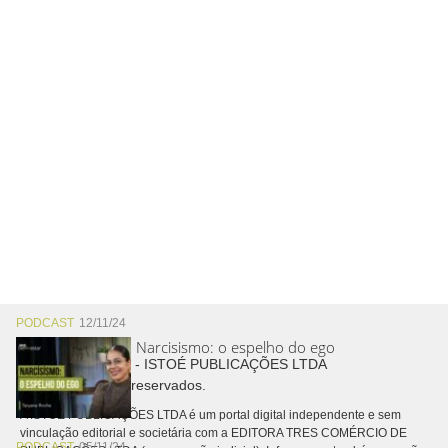
PODCAST
12/11/24
Narcisismo: o espelho do ego
Copyright © 2026 - ISTOÉ PUBLICAÇÕES LTDA
Todos os direitos reservados.
A ISTOÉ PUBLICAÇÕES LTDA é um portal digital independente e sem
vinculação editorial e societária com a EDITORA TRES COMÉRCIO DE
PODCAST
05/11/24