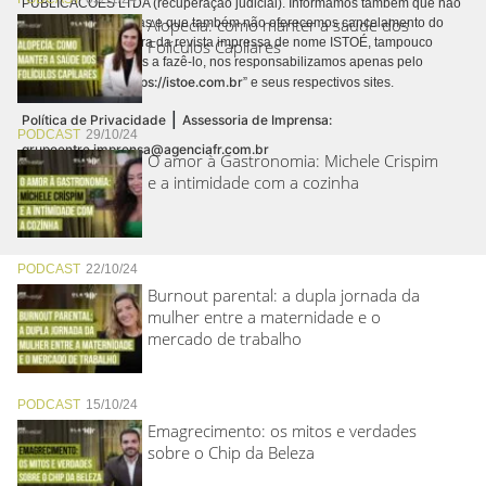
PUBLICACÕES LTDA (recuperação judicial). Informamos também que não
Alopecia: como manter a saúde dos
realizamos cobranças e que também não oferecemos cancelamento do
contrato de assinatura da revista impressa de nome ISTOÉ, tampouco
Folículos Capilares
autorizamos terceiros a fazê-lo, nos responsabilizamos apenas pelo
https://istoe.com.br
conteúdo digital “
” e seus respectivos sites.
|
Política de Privacidade
Assessoria de Imprensa:
PODCAST
29/10/24
grupoentre.imprensa@agenciafr.com.br
O amor à Gastronomia: Michele Crispim
e a intimidade com a cozinha
PODCAST
22/10/24
Burnout parental: a dupla jornada da
mulher entre a maternidade e o
mercado de trabalho
PODCAST
15/10/24
Emagrecimento: os mitos e verdades
sobre o Chip da Beleza