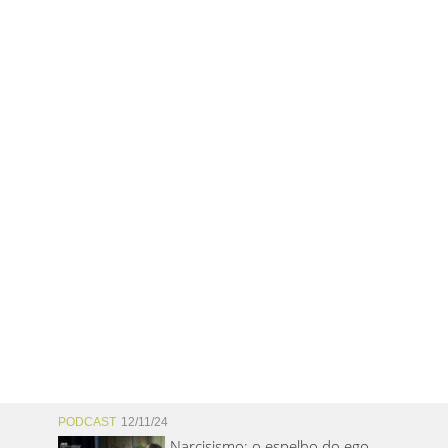
PODCAST
12/11/24
Narcisismo: o espelho do ego