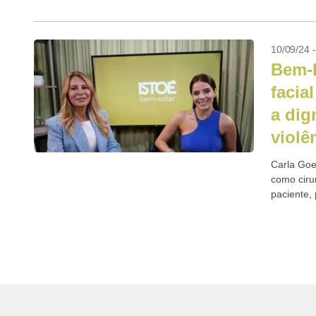
10/09/24 
Bem-E
facia
a dig
violê
Carla Goe
como ciru
paciente, 
Ela també