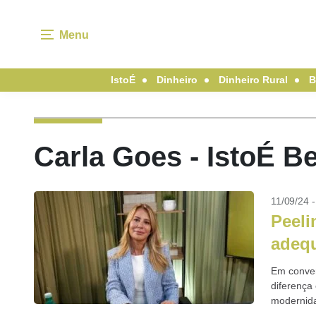
Menu
IstoÉ
Dinheiro
Dinheiro Rural
B
Carla Goes - IstoÉ B
11/09/24 
Peeli
adequ
Em conver
diferença 
modernida
além...