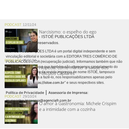
PODCAST
12/11/24
Narcisismo: o espelho do ego
Copyright © 2026 - ISTOÉ PUBLICAÇÕES LTDA
Todos os direitos reservados.
A ISTOÉ PUBLICAÇÕES LTDA é um portal digital independente e sem
vinculação editorial e societária com a EDITORA TRES COMÉRCIO DE
PODCAST
05/11/24
PUBLICACÕES LTDA (recuperação judicial). Informamos também que não
Alopecia: como manter a saúde dos
realizamos cobranças e que também não oferecemos cancelamento do
contrato de assinatura da revista impressa de nome ISTOÉ, tampouco
Folículos Capilares
autorizamos terceiros a fazê-lo, nos responsabilizamos apenas pelo
https://istoe.com.br
conteúdo digital “
” e seus respectivos sites.
|
Política de Privacidade
Assessoria de Imprensa:
PODCAST
29/10/24
grupoentre.imprensa@agenciafr.com.br
O amor à Gastronomia: Michele Crispim
e a intimidade com a cozinha