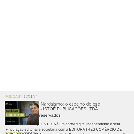
PODCAST
12/11/24
Narcisismo: o espelho do ego
Copyright © 2026 - ISTOÉ PUBLICAÇÕES LTDA
Todos os direitos reservados.
A ISTOÉ PUBLICAÇÕES LTDA é um portal digital independente e sem
vinculação editorial e societária com a EDITORA TRES COMÉRCIO DE
PODCAST
05/11/24