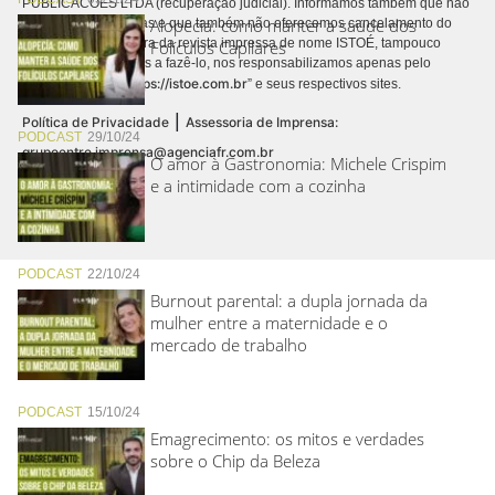
PUBLICACÕES LTDA (recuperação judicial). Informamos também que não
Alopecia: como manter a saúde dos
realizamos cobranças e que também não oferecemos cancelamento do
contrato de assinatura da revista impressa de nome ISTOÉ, tampouco
Folículos Capilares
autorizamos terceiros a fazê-lo, nos responsabilizamos apenas pelo
https://istoe.com.br
conteúdo digital “
” e seus respectivos sites.
|
Política de Privacidade
Assessoria de Imprensa:
PODCAST
29/10/24
grupoentre.imprensa@agenciafr.com.br
O amor à Gastronomia: Michele Crispim
e a intimidade com a cozinha
PODCAST
22/10/24
Burnout parental: a dupla jornada da
mulher entre a maternidade e o
mercado de trabalho
PODCAST
15/10/24
Emagrecimento: os mitos e verdades
sobre o Chip da Beleza