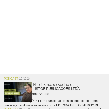
PODCAST
12/11/24
Narcisismo: o espelho do ego
Copyright © 2026 - ISTOÉ PUBLICAÇÕES LTDA
Todos os direitos reservados.
A ISTOÉ PUBLICAÇÕES LTDA é um portal digital independente e sem
vinculação editorial e societária com a EDITORA TRES COMÉRCIO DE
PODCAST
05/11/24