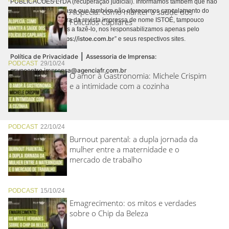
PUBLICACÕES LTDA (recuperação judicial). Informamos também que não
Alopecia: como manter a saúde dos
realizamos cobranças e que também não oferecemos cancelamento do
contrato de assinatura da revista impressa de nome ISTOÉ, tampouco
Folículos Capilares
autorizamos terceiros a fazê-lo, nos responsabilizamos apenas pelo
https://istoe.com.br
conteúdo digital “
” e seus respectivos sites.
|
Política de Privacidade
Assessoria de Imprensa:
PODCAST
29/10/24
grupoentre.imprensa@agenciafr.com.br
O amor à Gastronomia: Michele Crispim
e a intimidade com a cozinha
PODCAST
22/10/24
Burnout parental: a dupla jornada da
mulher entre a maternidade e o
mercado de trabalho
PODCAST
15/10/24
Emagrecimento: os mitos e verdades
sobre o Chip da Beleza