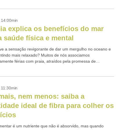
- 14:00min
ia explica os benefícios do mar
a saúde física e mental
eve a sensação revigorante de dar um mergulho no oceano e
entindo mais relaxado? Muitos de nós associamos
amente férias com praia, atraídos pela promessa de
to e fuga de...
- 11:30min
ais, nem menos: saiba a
idade ideal de fibra para colher os
ícios
limentar é um nutriente que não é absorvido, mas quando