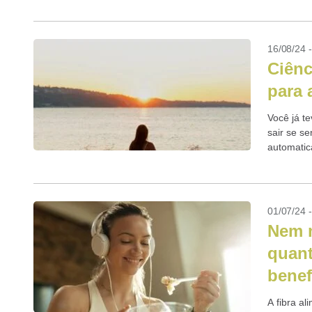
16/08/24 
Ciênc
para 
Você já t
sair se s
automatic
relaxamen
01/07/24 
Nem m
quant
benef
A fibra a