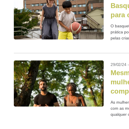
Basqu
para 
O basquet
prática p
pelas cria
29/02/24 
Mesm
mulhe
comp
As mulhe
com as mu
qualquer 
regular...