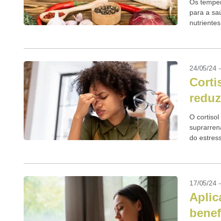
Os temper
para a sa
nutrientes
24/05/24 
Corti
reduz
O cortiso
suprarren
do estress
nosso cor
17/05/24 
Aplic
benef