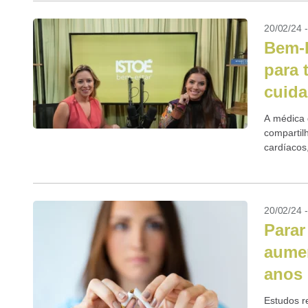
20/02/24 
Bem-E
para 
cuid
A médica d
compartil
cardíacos,
idosos, e
20/02/24 
Parar
aumen
anos 
Estudos r