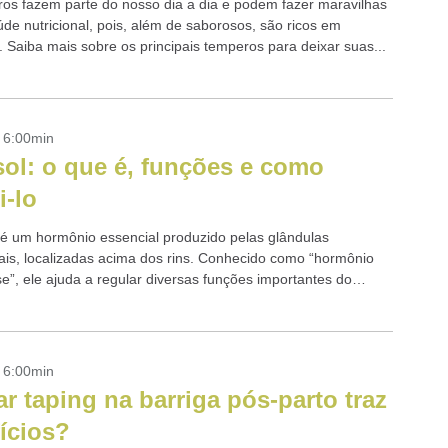
os fazem parte do nosso dia a dia e podem fazer maravilhas
úde nutricional, pois, além de saborosos, são ricos em
. Saiba mais sobre os principais temperos para deixar suas...
- 6:00min
sol: o que é, funções e como
i-lo
l é um hormônio essencial produzido pelas glândulas
ais, localizadas acima dos rins. Conhecido como “hormônio
e”, ele ajuda a regular diversas funções importantes do
po, mas seu excesso pode causar...
- 6:00min
ar taping na barriga pós-parto traz
ícios?