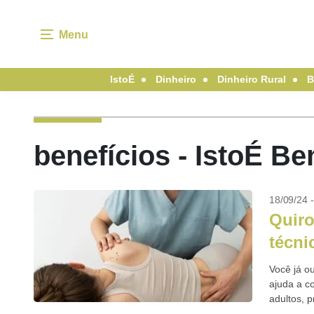
Menu
IstoÉ
Dinheiro
Dinheiro Rural
B
benefícios - IstoÉ B
18/09/24 
Quiro
técni
Você já o
ajuda a c
adultos, 
Quiroprax