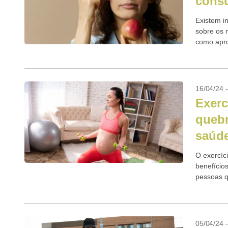
consu
Existem i
sobre os 
como apro
16/04/24 
Exerc
queb
saúd
O exercíc
benefício
pessoas q
05/04/24 