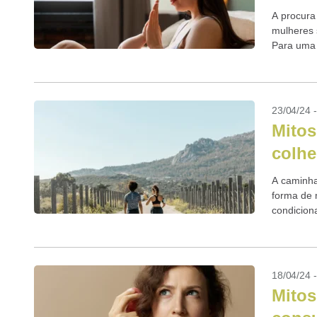
A procura
mulheres 
Para uma 
23/04/24 
Mitos
colhe
A caminha
forma de 
condicion
recomendo
18/04/24 
Mitos