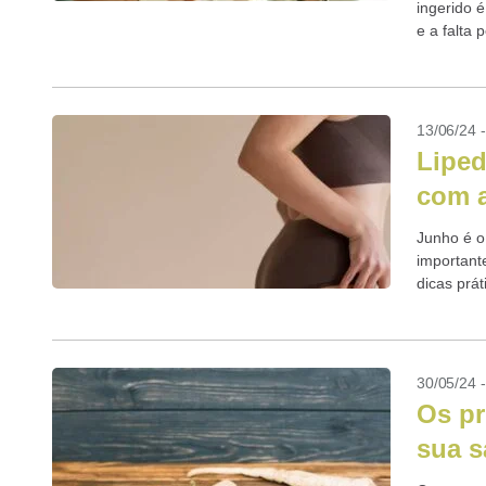
ingerido é
e a falta 
13/06/24 
Liped
com a
Junho é o
important
dicas prát
30/05/24 
Os pr
sua s