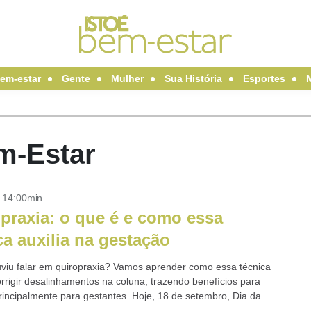
em-estar
Gente
Mulher
Sua História
Esportes
em-Estar
- 14:00min
praxia: o que é e como essa
ca auxilia na gestação
uviu falar em quiropraxia? Vamos aprender como essa técnica
orrigir desalinhamentos na coluna, trazendo benefícios para
principalmente para gestantes. Hoje, 18 de setembro, Dia da
ia, destacamos como essa...