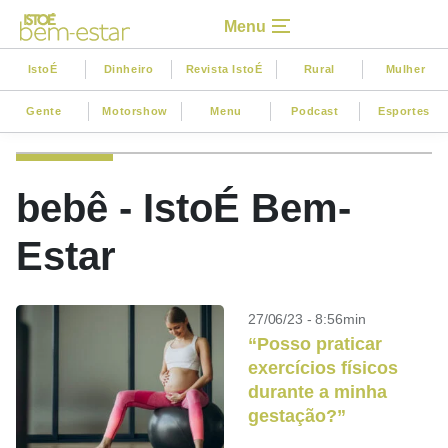
Menu
IstoÉ
Dinheiro
Revista IstoÉ
Rural
Mulher
Gente
Motorshow
Menu
Podcast
Esportes
bebê - IstoÉ Bem-
Estar
27/06/23 - 8:56min
“Posso praticar
exercícios físicos
durante a minha
gestação?”