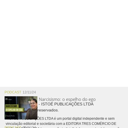
PODCAST
12/11/24
Narcisismo: o espelho do ego
Copyright © 2026 - ISTOÉ PUBLICAÇÕES LTDA
Todos os direitos reservados.
A ISTOÉ PUBLICAÇÕES LTDA é um portal digital independente e sem
vinculação editorial e societária com a EDITORA TRES COMÉRCIO DE
PODCAST
05/11/24