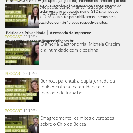
PUBLICACÕES LTDA (recuperação judicial). Informamos também que não
Alopecia: como manter a saúde dos
realizamos cobranças e que também não oferecemos cancelamento do
contrato de assinatura da revista impressa de nome ISTOÉ, tampouco
Folículos Capilares
autorizamos terceiros a fazê-lo, nos responsabilizamos apenas pelo
https://istoe.com.br
conteúdo digital “
” e seus respectivos sites.
|
Política de Privacidade
Assessoria de Imprensa:
PODCAST
29/10/24
grupoentre.imprensa@agenciafr.com.br
O amor à Gastronomia: Michele Crispim
e a intimidade com a cozinha
PODCAST
22/10/24
Burnout parental: a dupla jornada da
mulher entre a maternidade e o
mercado de trabalho
PODCAST
15/10/24
Emagrecimento: os mitos e verdades
sobre o Chip da Beleza