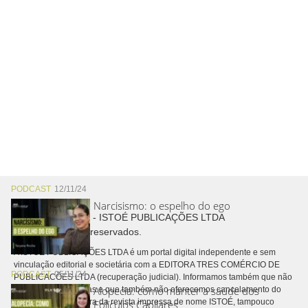
PODCAST
12/11/24
Narcisismo: o espelho do ego
Copyright © 2026 - ISTOÉ PUBLICAÇÕES LTDA
Todos os direitos reservados.
A ISTOÉ PUBLICAÇÕES LTDA é um portal digital independente e sem
vinculação editorial e societária com a EDITORA TRES COMÉRCIO DE
PODCAST
05/11/24
PUBLICACÕES LTDA (recuperação judicial). Informamos também que não
Alopecia: como manter a saúde dos
realizamos cobranças e que também não oferecemos cancelamento do
contrato de assinatura da revista impressa de nome ISTOÉ, tampouco
Folículos Capilares