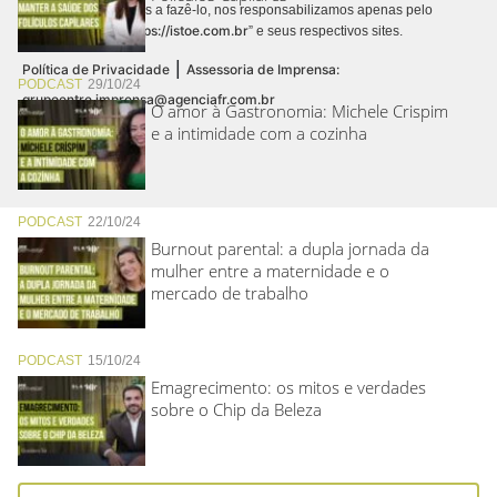
autorizamos terceiros a fazê-lo, nos responsabilizamos apenas pelo
https://istoe.com.br
conteúdo digital “
” e seus respectivos sites.
|
Política de Privacidade
Assessoria de Imprensa:
PODCAST
29/10/24
grupoentre.imprensa@agenciafr.com.br
O amor à Gastronomia: Michele Crispim
e a intimidade com a cozinha
PODCAST
22/10/24
Burnout parental: a dupla jornada da
mulher entre a maternidade e o
mercado de trabalho
PODCAST
15/10/24
Emagrecimento: os mitos e verdades
sobre o Chip da Beleza